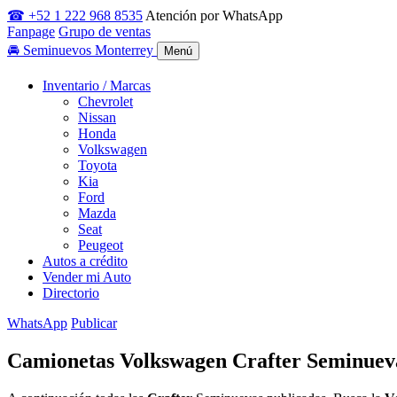
☎ +52 1 222 968 8535
Atención por WhatsApp
Fanpage
Grupo de ventas
🚘
Seminuevos Monterrey
Menú
Inventario / Marcas
Chevrolet
Nissan
Honda
Volkswagen
Toyota
Kia
Ford
Mazda
Seat
Peugeot
Autos a crédito
Vender mi Auto
Directorio
WhatsApp
Publicar
Camionetas Volkswagen Crafter Seminuev