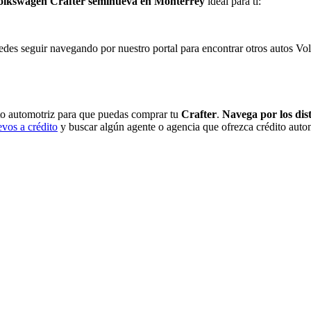
olkswagen Crafter seminueva en Monterrey
ideal para ti:
des seguir navegando por nuestro portal para encontrar otros autos Vo
to automotriz para que puedas comprar tu
Crafter
.
Navega por los dist
vos a crédito
y buscar algún agente o agencia que ofrezca crédito autom